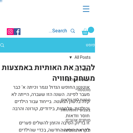
פוסט
All Posts
להכיר את האותיות באמצעות
All Posts
משחק וחוויה
חמוטל ממליצה
אוטוטו החופש הגדול נגמר וכיתה א' כבר 
מונטסורי
מעבר לפינה. השנה הזו שעברה, הייתה לא 
מתנות לפי גילאים
קלה בלשון המעטה. בייחוד עבור הילדים 
והילדות: מלחמות, בידודים, קורונה והרבה 
צעצועי התפתחות
חוסר וודאות. 
מותגים אהובים
זו בדיוק הסיבה והזמן להשלים פערים 
לקראת השנה החדשה, בכדי שהילדים 
נבחרת הממליצות