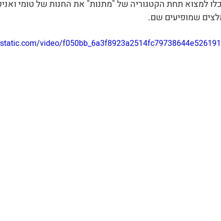
לו למצוא תחת הקטגוריה של "מתנות" את החנות של טומי ואניק
לצים שמופיעים שם.
wixstatic.com/video/f050bb_6a3f8923a2514fc79738644e52619