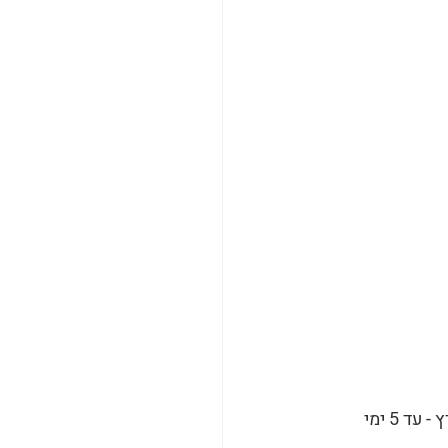
*משלוחים באתר - ת"א / ר"ג / גבעתיים יסופקו ביום ההזמנה ומשלוחים לשאר חלקי הארץ - עד 5 ימי 