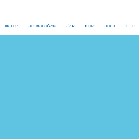
דף הבית
החנות
אודות
הבלוג
שאלות ותשובות
צרו קשר
חנות הפופ אפ
של טומי ואניקה