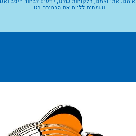
ותם. אתן ואתם, הלקוחות שלנו, יודעים לבחור היטב ואנח
ושמחות ללוות את הבחירה הזו.