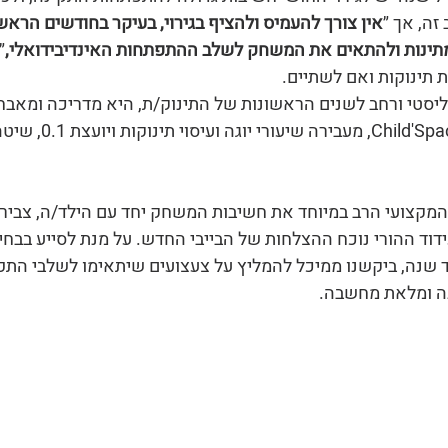
ה, אך ״
אין צורך להעמיס ולהציף בגירוי, בעיקר בחודשים הראש
תינות ולהתאים את המשחק לשלב ההתפתחות האינדיבידואלי,
״
 תינוקות ואם לשתיים.
סטי ורחב לשנים הראשונות של התינוק/ת, היא מדריכה ומאבחנת
התפתחותי בשיטת ה-d'Space
המקצועי הרב במיוחד את חשיבות המשחק יחד עם הילד/ה, צבירת
דוד ההורי נוכח ההצלחות של הבייבי החדש. על מנת לסייע בבחי
 שנה, ביקשנו ממיכל להמליץ על צעצועים שיתאימו לשלבי התפ
נה ומלאת מחשבה.