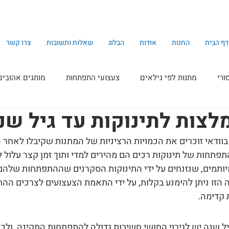
דף הבית
החנות
אודות
הבלוג
שאלות ותשובות
צרו קשר
ורי
מתנות לפי גילאים
צעצועי התפתחות
מותגים אהובים
לצות לתינוקות עד גיל שנ
וודאי זוכרים את הכמויות הרציניות של המתנות שקיבלו לאחר הל
תפתחות של תינוקות רכים הם מהירים למדי ותוך זמן קצר עלול ל
יותמים, שנזנחים על ידי התינוקות הסקרנים שההתפתחות שלהם
זו ניתן להימנע בקלות, על ידי התאמת הצעצועים לצרכים ההת
 קדימה.
ל שנה יש לגירוי החושי חשיבות גדולה להתפתחות התקינה, ולכן