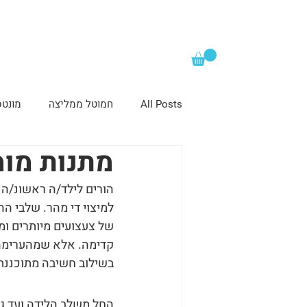
All Posts
חמוטל ממליצה
מונטס
מתנות מומ
הורים לילד/ה ראשונ/ה ב
למיצוי די מהר. שלבי הה
של צעצועים מיותרים ומ
קדימה. אלא שמהערימה ה
בשילוב חשיבה מתוכננת
החל משלב הלידה ועד גי