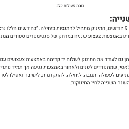
בובת פעילות כלב
ייה:
בערך מגיל חצי שנה ועד 9 חודשים, התינוק מתחיל להתנסות בזחילה. ״בחודשים הללו
אותו באמצעות צעצוע שנניח במרחק של סנטימטרים ספורים ממנו,
יתן גם לעודד את התינוק לשלוח יד קדימה באמצעות צעצועים עם
אסי, שמתנודדים לפנים ולאחור באמצעות נגיעה אך תמיד נותרים 
ניעים לפעולה ותגובה, לזחילה, להתקדמות, לישיבה ואפילו לטרו
שנה השנייה לחיי התינוקות.