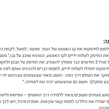
ה:
ים כדאי לסמן לתינוקות את קו האמצע של הגוף. אפשר, למשל, לקחת כד
את התינוק לשלוח ידיים לקו האמצע, כשהוא שוכב על גבו,״ מסבי
וממשיכה ואומרת שהחל מגיל 3 חודשים כבר מומלץ להשכיב את התינוק על הבטן ול
ינוקות יתחילו לשלוח ידיים, לתפוס דברים ולהכניס אותם לפה 
ק חוקר את העולם דרך הפה - חשוב מאוד שצעצועים שבהישג ידו יהי
צבע מתקלף. חשוב גם שהצעצוע יהיה נוח לאחיזה.״
 מגע מגוונים חשובים מאוד ללמידה דרך החושים – טפיחות וליטו
 יעודדו את הילד/ה לפתח קשר-עין-מוח, אומרת מיכל, ויש לכך ח
קינה.