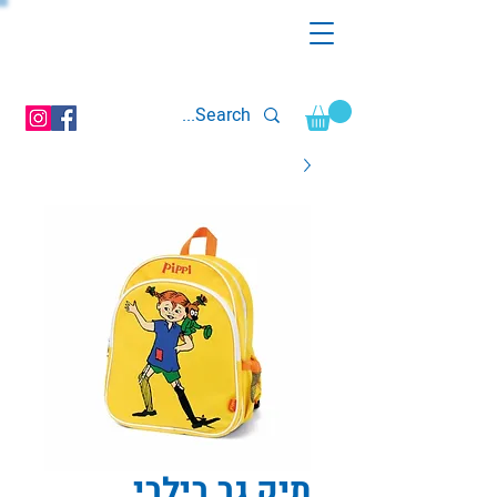
תיק גב בילבי