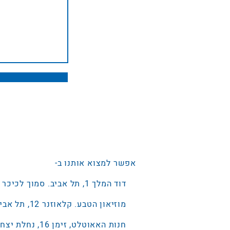
אפשר למצוא אותנו ב-
דוד המלך 1, תל אביב. סמוך לכיכר רבין 0775523753
מוזיאון הטבע. קלאוזנר 12, תל אביב. ‭073-3802053
חנות האאוטלט, זימן 16, נחלת יצחק, תל אביב.