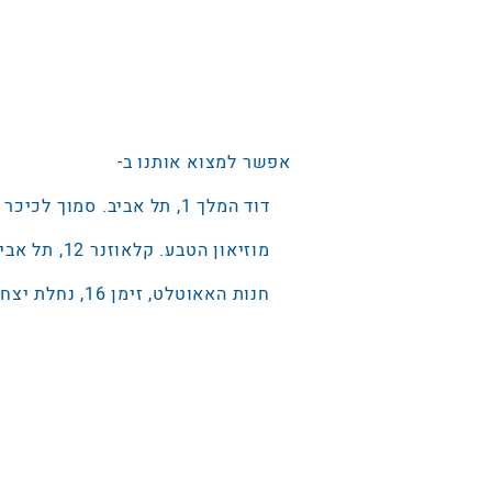
אפשר למצוא אותנו ב-
דוד המלך 1, תל אביב. סמוך לכיכר רבין 0775523753
מוזיאון הטבע. קלאוזנר 12, תל אביב. ‭073-3802053
חנות האאוטלט, זימן 16, נחלת יצחק, תל אביב.