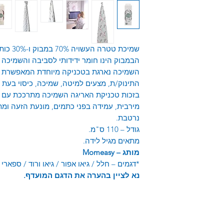
שמיכת טטרה העשויה 70% במבוק ו-30% כותנה.
הבמבוק הינו חומר ידידותי לסביבה והשמיכה 
השמיכה נארגת בטכניקה מיוחדת המאפשרת מגו
התינוק/ת, מצעים למיטה, שמיכה, כיסוי בעת 
בזכות טכניקת האריגה השמיכה מתרככת עם 
מירבית, עמידה בפני כתמים, מונעת הזעה ומ
נרטבת.
גודל – 110 ס"מ.
מתאים מגיל לידה.
מותג –
Momeasy
*
דגמים – חלל / גיאו אפור / גיאו ורוד / ספארי 
נא לציין בהערה את הדגם המועדף.