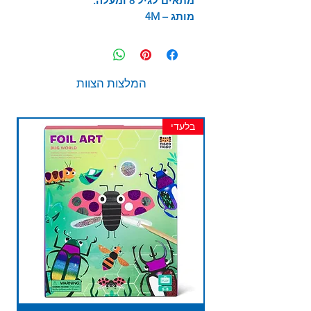
מתאים לגיל 8 ומעלה.
מותג –
4M
המלצות הצוות
בלעדי
חד