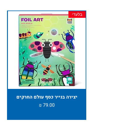
בלעדי
חד
יצירה בנייר כסף עולם החרקים
TAMBU ת
מחיר