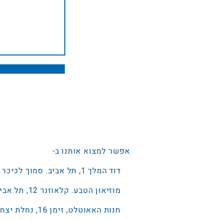
אפשר למצוא אותנו ב-
דוד המלך 1, תל אביב. סמוך לכיכר רבין 0775523753
מוזיאון הטבע. קלאוזנר 12, תל אביב. ‭073-3802053
חנות האאוטלט, זימן 16, נחלת יצחק, תל אביב.