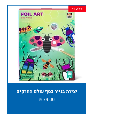
בלעדי
חד
יצירה בנייר כסף עולם החרקים
TAMBU ת
מחיר