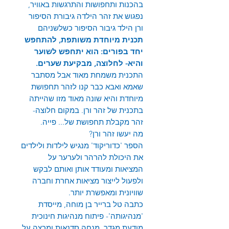
בהכנות ותחפושות והתרגשות באוויר,
נפגוש את זהר הילדה גיבורת הסיפור
ורן הילד גיבור הסיפור כשלשניהם
תכנית מיוחדת משותפת, להתחפש
יחד בפורים
:
הוא יתחפש לשוער
והיא- לחלוצה, מבקיעת שערים
.
התכנית משמחת מאוד אבל מסתבר
שאמא ואבא כבר קנו לזהר תחפושת
מיוחדת והיא שונה מאוד מזו שהייתה
בתכנית של זהר ורן. במקום חלוצה-
זהר מקבלת תחפושת של... פייה.
מה יעשו זהר ורן?
הספר 'כדוריקוד' מנגיש לילדות ולילדים
את היכולת להרהר ולערער על
המציאות ומעודד אותן ואותם לבקש
ולפעול לייצור מציאות אחרת וחברה
שוויונית ומאפשרת יותר.
כתבה טל ברייר בן מוחה, מייסדת
'מנהיגותה'- פיתוח מנהיגות חינוכית
מודעת מגדר, מנחה סדנאות ומרצה על