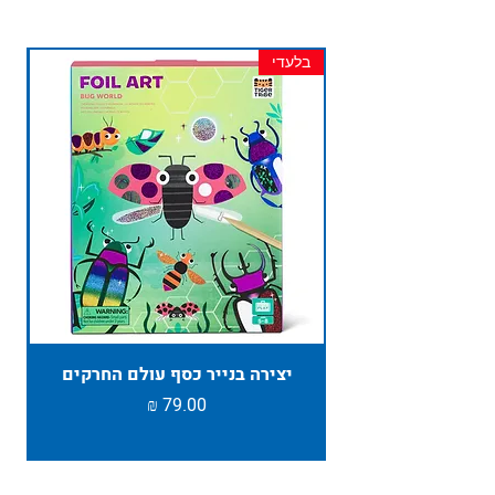
בלעדי
חד
יצירה בנייר כסף עולם החרקים
TAMBU ת
מחיר