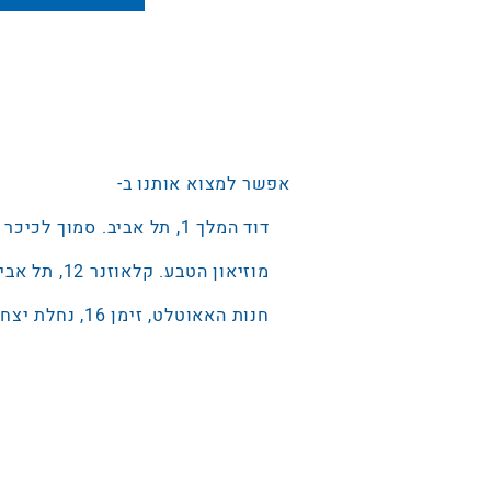
אפשר למצוא אותנו ב-
דוד המלך 1, תל אביב. סמוך לכיכר רבין 0775523753
מוזיאון הטבע. קלאוזנר 12, תל אביב. ‭073-3802053
חנות האאוטלט, זימן 16, נחלת יצחק, תל אביב.