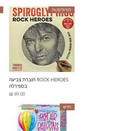
לגדולים/ות
תצוגה מהירה
ROCK HEROES חוברת צביעה
בספירלה
מחיר
חדש