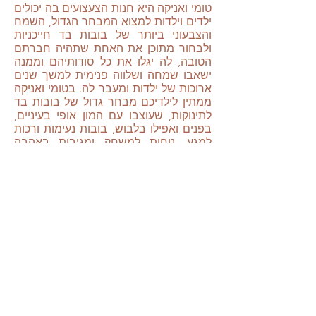
טומי ואניקה היא חנות הצעצועים בה יכולים
ילדים וילדות למצוא המבחר הגדול, השמח
והצבעוני ביותר של בובות בד חייכניות
ולבחור מתוכן את האחת שתהיה חברתם
הטובה, לה יגלו את כל סודותיהם וממנה
ישאבו שמחה ושלווה פנימית למשך שנים
ארוכות של ילדות ומעבר לה. בטומי ואניקה
ממתין לילדיכם מבחר גדול של בובות בד
לתינוקות, שעוצבו עם המון אופי בעיניים,
בפנים ואפילו בלבוש, בובות נעימות ורכות
למגע, נוחות למשחק ומגיבות באהבה
לנפשו של הילד ונפשה של הילדה, בדיוק
כפי שהן מגיבות באהבה וחינניות למגע
האישי, האוהב והמלטף של אצבעותיהם.