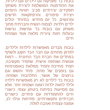
בובות בד מעניקות גם לילדים וגם לילדות,
את ההזדמנות המושלמת ליצירת משחקי
תפקידים יצירתיים סביב חוויות היומיום
ויצירת סיפורים והרפתקאות חדשים
ומרגשים, כל יום מחדש. במיוחד יכולים
ילדים וילדות, לצמוח רגשית וחברתית מתוך
משחק עם בובות בד גמישות, נגישות
ובעלות חזות ציורית מלאת אופי ושמחת
חיים.
בובות מבדים מאפשרות לילדות ולילדים,
לפרוק מתחים עם חבר הבד הקטן ולשתף
בפחדים את חברת הבד החיננית – דמות
אנושית ושותפה אישית, שתמיד מקשיבה,
תמיד מחייכת ותמיד ממלאת באופטימיות
גם בזמנים של מתח, פחד וחשש וגם
ברגעים של אושר, התלהבות ושמחה.
בובות בד לילדים לא רק מאפשרות לילדה
ולילד לחוות ילדות רגועה ושמחה יותר, אלא
גם מסייעות בפיתוח ביטחון עצמי, כישורי
חיים להתמודדות עם פחדים, כישורים
חברתיים ותקשורתיים, פתיחות וגילוי לב,
אמונה עצמית ואהבה לזולת.